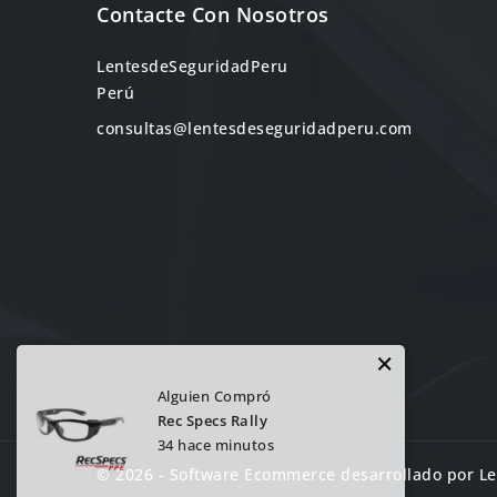
Contacte Con Nosotros
LentesdeSeguridadPeru
Perú
consultas@lentesdeseguridadperu.com
×
Alguien Compró
Rec Specs Rally
34 hace minutos
© 2026 - Software Ecommerce desarrollado por 