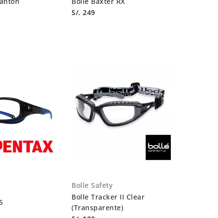
Ranton
Bolle Baxter RX
S/. 249
Bolle Safety
Bolle Tracker II Clear
5
(Transparente)