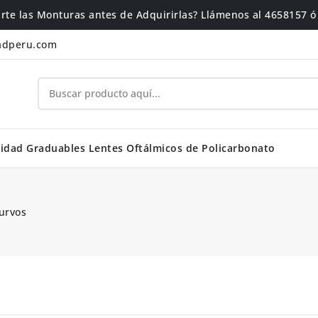
rte las Monturas antes de Adquirirlas? Llámenos al 4658157 
adperu.com
idad Graduables
Lentes Oftálmicos de Policarbonato
urvos