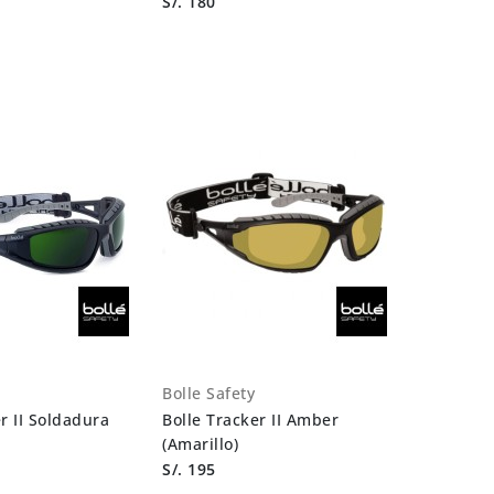
S/. 180
Bolle Safety
r II Soldadura
Bolle Tracker II Amber
(Amarillo)
S/. 195