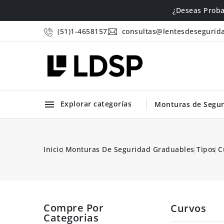
¿Deseas Proba
(51)1-4658157
consultas@lentesdesegurid

Explorar categorías
Monturas de Segur
.com
Inicio
Monturas De Seguridad Graduables
Tipos
C
Compre Por
Curvos
Categorias