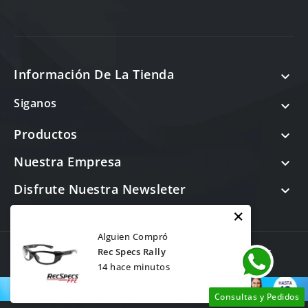
Información De La Tienda

Siganos

Productos

Nuestra Empresa

Disfrute Nuestra Newsleter

×
Alguien Compró
© 2026 - Software Ecommerce desarrollado por
Rec Specs Rally
14 hace minutos
cp
LentesDeSeguridadPeru
Consultas y Pedidos