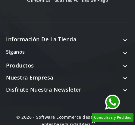
Ofrecemos Todas las Formas de Pago
Información De La Tienda

Siganos

Productos

Nuestra Empresa

Disfrute Nuestra Newsleter

© 2026 - Software Ecommerce desarrollado por
Consultas y Pedidos
cp
LentesDeSeguridadPeru