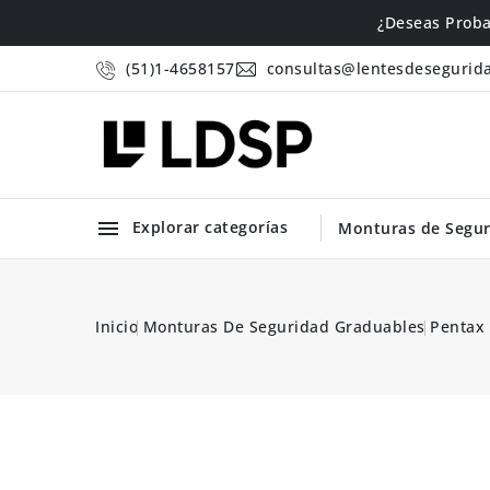
¿Deseas Proba
(51)1-4658157
consultas@lentesdesegurid

Explorar categorías
Monturas de Segur
.com
Inicio
Monturas De Seguridad Graduables
Pentax 