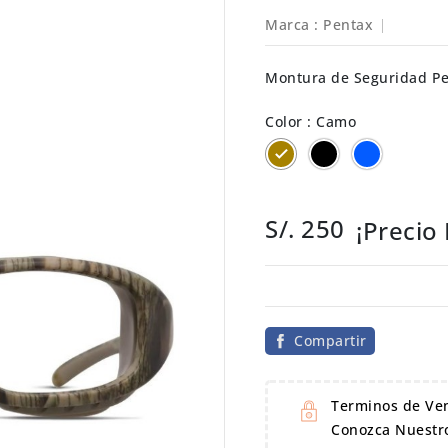
Marca :
Pentax
Montura de Seguridad Pen
Color : Camo
Camo
Matte
Shiny
Gray
Black
(Black
(Blue
Trim)
Trim)
S/. 250
¡Precio
Compartir
Terminos de Ve
Conozca Nuestro