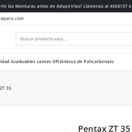
rte las Monturas antes de Adquirirlas? Llámenos al 4658157 
adperu.com
idad Graduables
Lentes Oftálmicos de Policarbonato
ZT 35
Pentax ZT 35