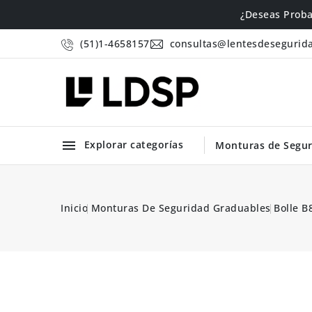
¿Deseas Proba
(51)1-4658157
consultas@lentesdesegurid

Explorar categorías
Monturas de Segur
.com
Inicio
Monturas De Seguridad Graduables
Bolle B