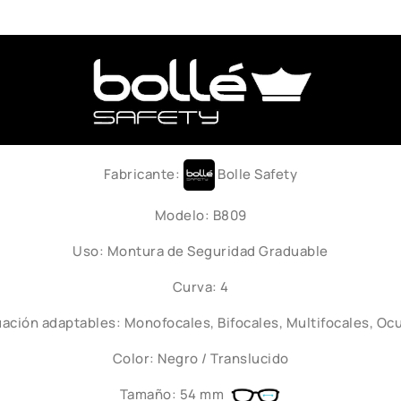
.
Fabricante:
Bolle Safety
Modelo: B809
Uso: Montura de Seguridad Graduable
Curva: 4
ación adaptables: Monofocales, Bifocales, Multifocales, Oc
Color: Negro / Translucido
Tamaño: 54 mm