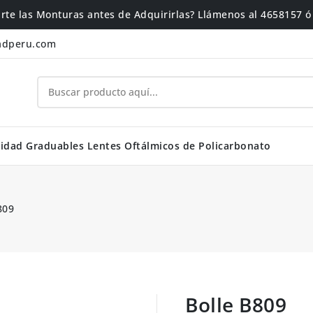
rte las Monturas antes de Adquirirlas? Llámenos al 4658157 
adperu.com
idad Graduables
Lentes Oftálmicos de Policarbonato
809
Bolle B809